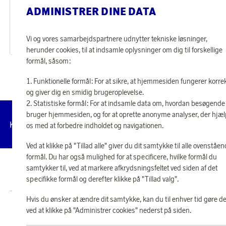
BabyBjörn
BabyBjörn
ADMINISTRER DINE DATA
Optjen 301 point
Optjen 301 point
Middagssæt til børn Grøn
Middagssæt til børn Rosa
12 510 point
12 510 point
Vi og vores samarbejdspartnere udnytter tekniske løsninger,
eller
300 kr
eller
300 kr
herunder cookies, til at indsamle oplysninger om dig til forskellige
formål, såsom:
Funktionelle formål: For at sikre, at hjemmesiden fungerer korre
og giver dig en smidig brugeroplevelse.
Statistiske formål: For at indsamle data om, hvordan besøgende
bruger hjemmesiden, og for at oprette anonyme analyser, der hjæ
Administrer
Kundeservice
Vilkår
Privatlivspolitik
Tilg
os med at forbedre indholdet og navigationen.
cookies
Ved at klikke på "Tillad alle" giver du dit samtykke til alle ovenståe
formål. Du har også mulighed for at specificere, hvilke formål du
samtykker til, ved at markere afkrydsningsfeltet ved siden af det
© 2026 Scandinavian Airlines System-Denmark-Norway-Sweden, org.nr
902001-7720, 195 87 Stockholm
specifikke formål og derefter klikke på "Tillad valg".
Hvis du ønsker at ændre dit samtykke, kan du til enhver tid gøre de
Butik SAS EuroBonus drives af Crossroads Loyalty Solutions ApS (Park Allé
ved at klikke på "Administrer cookies" nederst på siden.
295, 2., 2605 Brøndby).
Copyright © 2026 Crossroads Loyalty Solutions ApS. Alle rettigheder