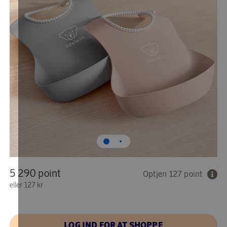
5 290 point
Optjen 127 point
eller
127 kr
LOG IND FOR AT SHOPPE