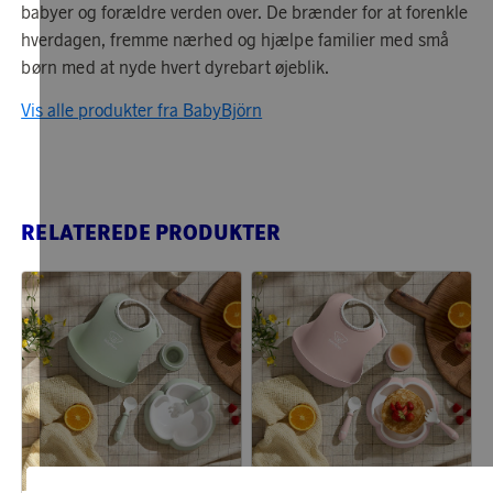
babyer og forældre verden over. De brænder for at forenkle
hverdagen, fremme nærhed og hjælpe familier med små
børn med at nyde hvert dyrebart øjeblik.
Vis alle produkter fra BabyBjörn
RELATEREDE PRODUKTER