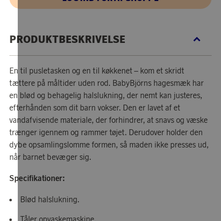
PRODUKTBESKRIVELSE
En til pusletasken og en til køkkenet – kom et skridt
tættere på måltider uden rod. BabyBjörns hagesmæk har
en blød og behagelig halslukning, der nemt kan justeres,
efterhånden som dit barn vokser. Den er lavet af et
vandafvisende materiale, der forhindrer, at snavs og væske
trænger igennem og rammer tøjet. Derudover holder den
dybe opsamlingslomme formen, så maden ikke presses ud,
når barnet bevæger sig.
Specifikationer:
Blød halslukning.
Tåler opvaskemaskine.