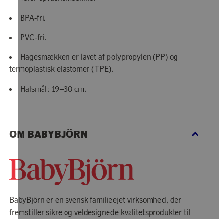
BPA-fri.
PVC-fri.
Hagesmækken er lavet af polypropylen (PP) og
termoplastisk elastomer (TPE).
Halsmål: 19–30 cm.
OM BABYBJÖRN
BabyBjörn er en svensk familieejet virksomhed, der
fremstiller sikre og veldesignede kvalitetsprodukter til