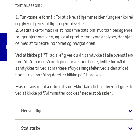
eller
72 kr
formål, såsom:
Funktionelle formål: For at sikre, at hjemmesiden fungerer korre
og giver dig en smidig brugeroplevelse.
Statistiske formål: For at indsamle data om, hvordan besøgende
bruger hjemmesiden, og for at oprette anonyme analyser, der hjæ
os med at forbedre indholdet og navigationen.
Administrer
Kundeservice
Vilkår
Privatlivspolitik
Tilg
cookies
Ved at klikke på "Tillad alle" giver du dit samtykke til alle ovenståe
formål. Du har også mulighed for at specificere, hvilke formål du
samtykker til, ved at markere afkrydsningsfeltet ved siden af det
© 2026 Scandinavian Airlines System-Denmark-Norway-Sweden, org.nr
specifikke formål og derefter klikke på "Tillad valg".
902001-7720, 195 87 Stockholm
Hvis du ønsker at ændre dit samtykke, kan du til enhver tid gøre de
ved at klikke på "Administrer cookies" nederst på siden.
Butik SAS EuroBonus drives af Crossroads Loyalty Solutions ApS (Park Allé
295, 2., 2605 Brøndby).
Copyright © 2026 Crossroads Loyalty Solutions ApS. Alle rettigheder
Nødvendige
forbeholdes.
Statistiske