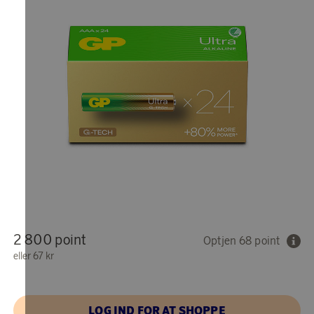
2 800 point
Optjen 68 point
eller
67 kr
LOG IND FOR AT SHOPPE