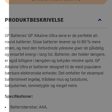
PRODUKTBESKRIVELSE
GP Batteries' GP Alkaline Ultra-serie er de perfekte all-
round batterier. Disse batterier leverer op til 80 % mere
strøm, og med den forbedrede ydeevne giver de pålidelig
og ensartet energi i lang tid. Batterier, der holder længere,
er også billigere i længden og betyder mindre spild. GP
Alkaline Ultra er batterier designet til de mest populære
bærbare elektroniske enheder. Det omfatter for eksempel
batteridrevet legetøj, trådløse mus og tastaturer,
babyalarmer, lommelygter og meget mere.
Specifikationer:
Batteristørrelse: AAA.