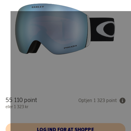
55 110 point
Optjen 1 323 point
eller
1 323 kr
LOG IND FOR AT SHOPPE