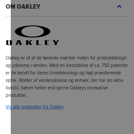
OM OAKLEY
Oakley er et af de førende mærker inden for produktdesign
og ydeevne i verden. Med en besiddelse af ca. 750 patenter
er de kendt for deres linseteknologi og højt præsterende
optik. Atleter af verdensklasse og enhver, der har en aktiv
livsstil, bærer heller end gerne Oakleys innovative
produkter.
Vis alle produkter fra Oakley