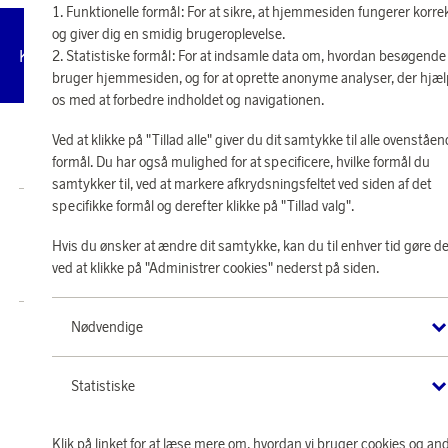
Funktionelle formål: For at sikre, at hjemmesiden fungerer korre
og giver dig en smidig brugeroplevelse.
Administrer
Kundeservice
Vilkår
Privatlivspolitik
Tilg
Statistiske formål: For at indsamle data om, hvordan besøgende
cookies
bruger hjemmesiden, og for at oprette anonyme analyser, der hjæ
os med at forbedre indholdet og navigationen.
Ved at klikke på "Tillad alle" giver du dit samtykke til alle ovenståe
© 2026 Scandinavian Airlines System-Denmark-Norway-Sweden, org.nr
902001-7720, 195 87 Stockholm
formål. Du har også mulighed for at specificere, hvilke formål du
samtykker til, ved at markere afkrydsningsfeltet ved siden af det
specifikke formål og derefter klikke på "Tillad valg".
Butik SAS EuroBonus drives af Crossroads Loyalty Solutions ApS (Park Allé
295, 2., 2605 Brøndby).
Hvis du ønsker at ændre dit samtykke, kan du til enhver tid gøre de
Copyright © 2026 Crossroads Loyalty Solutions ApS. Alle rettigheder
ved at klikke på "Administrer cookies" nederst på siden.
forbeholdes.
Nødvendige
Statistiske
Klik på linket for at læse mere om, hvordan vi bruger cookies og an