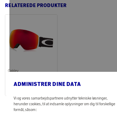
RELATEREDE PRODUKTER
Oakley
Optjen 1 323 point
Flight Deck L Matte Black Torch
ADMINISTRER DINE DATA
55 110 point
eller
1 323 kr
Vi og vores samarbejdspartnere udnytter tekniske løsninger,
herunder cookies, til at indsamle oplysninger om dig til forskellige
formål, såsom: