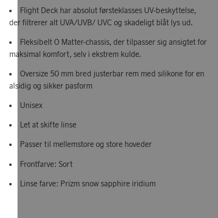
Flight Deck har absolut førsteklasses UV-beskyttelse,
der filtrerer alt UVA/UVB/ UVC og skadeligt blåt lys ud.
Fleksibelt O Matter-chassis, der tilpasser sig ansigtet for
maksimal komfort, selv i ekstrem kulde.
Oversize 50 mm bred justerbar rem med silikone for en
alsidig og sikker pasform
Unisex
Let at skifte linse
Passer til mellemstore og store hoveder
Frontfarve: Sort
Linse farve: Prizm snow sapphire iridium