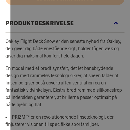
PRODUKTBESKRIVELSE
Oakley Flight Deck Snow er den seneste nyhed fra Oakley,
den giver dig både enestående sigt, holder tågen væk og
giver dig maksimal komfort hele dagen.
En model med et bredt synsfelt, det let banebrydende
design med rammeløs teknologi sikrer, at sneen falder af
linsen og giver også uovertruffen ventilation og en
fantastisk vidvinkelsyn. Ekstra bred rem med silikonestrop
på indersiden garanterer, at brillerne passer optimalt på
både hjelm og hat.
PRIZM ™ er en revolutionerende linseteknologi, der
finjusterer visionen til specifikke sportsmiljøer.