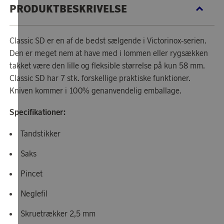
PRODUKTBESKRIVELSE
Classic SD er en af ​​de bedst sælgende i Victorinox-serien.
Den er meget nem at have med i lommen eller rygsækken
takket være den lille og fleksible størrelse på kun 58 mm.
Classic SD har 7 stk. forskellige praktiske funktioner.
Kniven kommer i 100% genanvendelig emballage.
Specifikationer:
Tandstikker
Saks
Pincet
Neglefil
Skruetrækker 2,5 mm