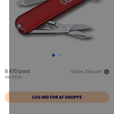
8 470 point
Optjen 204 point
eller
203 kr
LOG IND FOR AT SHOPPE