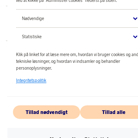
ved at klikke på "Administrer cookies" nederst på siden.
Butik SAS EuroBonus drives af Crossroads Loyalty Solutions ApS (Park Allé
Nødvendige
295, 2., 2605 Brøndby).
Copyright © 2026 Crossroads Loyalty Solutions ApS. Alle rettigheder
forbeholdes.
Statistiske
Klik på linket for at læse mere om, hvordan vi bruger cookies og an
tekniske løsninger, og hvordan vi indsamler og behandler
personoplysninger.
Integritetspolitik
Tillad nødvendigt
Tillad alle