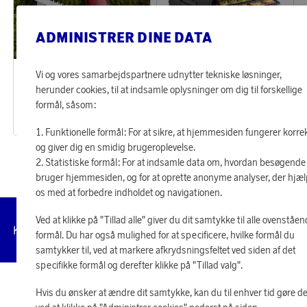
ADMINISTRER DINE DATA
Victorinox
Excalibur
Vi og vores samarbejdspartnere udnytter tekniske løsninger,
Optjen 255 point
Optjen 2 491 point
herunder cookies, til at indsamle oplysninger om dig til forskellige
Lommekniv Camper
Madtørrer 4 bakker
formål, såsom:
10 590 point
103 770 point
eller
254 kr
eller
2 490 kr
Funktionelle formål: For at sikre, at hjemmesiden fungerer korre
og giver dig en smidig brugeroplevelse.
Statistiske formål: For at indsamle data om, hvordan besøgende
bruger hjemmesiden, og for at oprette anonyme analyser, der hjæ
os med at forbedre indholdet og navigationen.
Ved at klikke på "Tillad alle" giver du dit samtykke til alle ovenståe
Administrer
Kundeservice
Vilkår
Privatlivspolitik
Tilg
formål. Du har også mulighed for at specificere, hvilke formål du
cookies
samtykker til, ved at markere afkrydsningsfeltet ved siden af det
specifikke formål og derefter klikke på "Tillad valg".
© 2026 Scandinavian Airlines System-Denmark-Norway-Sweden, org.nr
Hvis du ønsker at ændre dit samtykke, kan du til enhver tid gøre de
902001-7720, 195 87 Stockholm