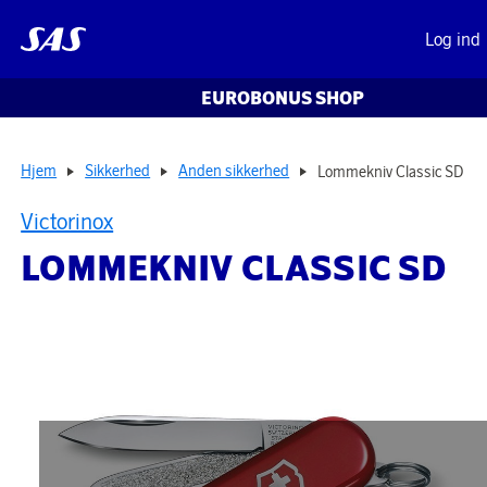
Log ind
EUROBONUS SHOP
Hjem
Sikkerhed
Anden sikkerhed
Lommekniv Classic SD
Victorinox
LOMMEKNIV CLASSIC SD