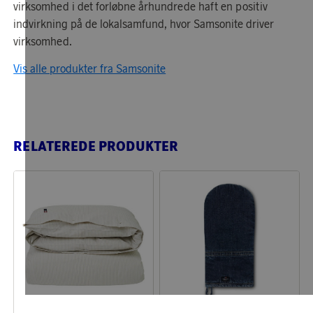
virksomhed i det forløbne århundrede haft en positiv
indvirkning på de lokalsamfund, hvor Samsonite driver
virksomhed.
Vis alle produkter fra Samsonite
RELATEREDE PRODUKTER