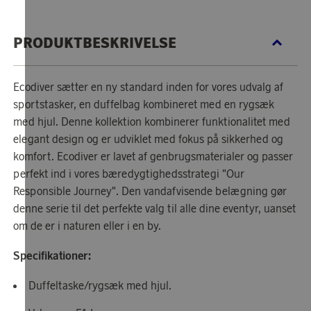
PRODUKTBESKRIVELSE
Ecodiver sætter en ny standard inden for vores udvalg af
sportstasker, en duffelbag kombineret med en rygsæk
med hjul. Denne kollektion kombinerer funktionalitet med
elegant design og er udviklet med fokus på sikkerhed og
komfort. Ecodiver er lavet af genbrugsmaterialer og passer
perfekt ind i vores bæredygtighedsstrategi "Our
Responsible Journey". Den vandafvisende belægning gør
denne serie til det perfekte valg til alle dine eventyr, uanset
om de er i naturen eller i en by.
Specifikationer:
Duffeltaske/rygsæk med hjul.