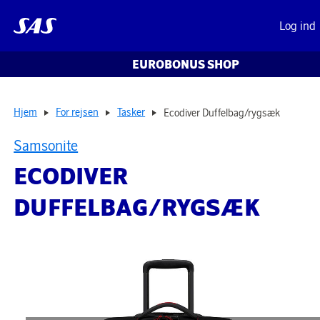
Log ind
EUROBONUS SHOP
Hjem
For rejsen
Tasker
Ecodiver Duffelbag/rygsæk
Samsonite
ECODIVER
DUFFELBAG/RYGSÆK