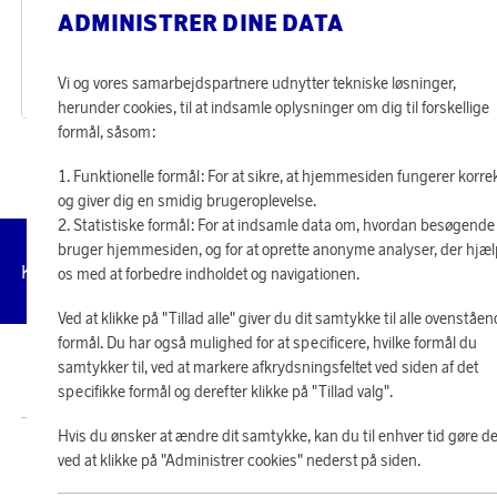
Lexington
Lexington
ADMINISTRER DINE DATA
Optjen 888 point
Optjen 167 point
Icons Pinpoint Dynebetræk 150x210 cm Grå/Hvid
Icons Denim Grydelap
37 000 point
6 950 point
Vi og vores samarbejdspartnere udnytter tekniske løsninger,
eller
888 kr
eller
167 kr
herunder cookies, til at indsamle oplysninger om dig til forskellige
formål, såsom:
Funktionelle formål: For at sikre, at hjemmesiden fungerer korre
og giver dig en smidig brugeroplevelse.
Statistiske formål: For at indsamle data om, hvordan besøgende
bruger hjemmesiden, og for at oprette anonyme analyser, der hjæ
Administrer
Kundeservice
Vilkår
Privatlivspolitik
Tilg
os med at forbedre indholdet og navigationen.
cookies
Ved at klikke på "Tillad alle" giver du dit samtykke til alle ovenståe
formål. Du har også mulighed for at specificere, hvilke formål du
samtykker til, ved at markere afkrydsningsfeltet ved siden af det
© 2026 Scandinavian Airlines System-Denmark-Norway-Sweden, org.nr
902001-7720, 195 87 Stockholm
specifikke formål og derefter klikke på "Tillad valg".
Hvis du ønsker at ændre dit samtykke, kan du til enhver tid gøre de
Butik SAS EuroBonus drives af Crossroads Loyalty Solutions ApS (Park Allé
ved at klikke på "Administrer cookies" nederst på siden.
295, 2., 2605 Brøndby).
Copyright © 2026 Crossroads Loyalty Solutions ApS. Alle rettigheder