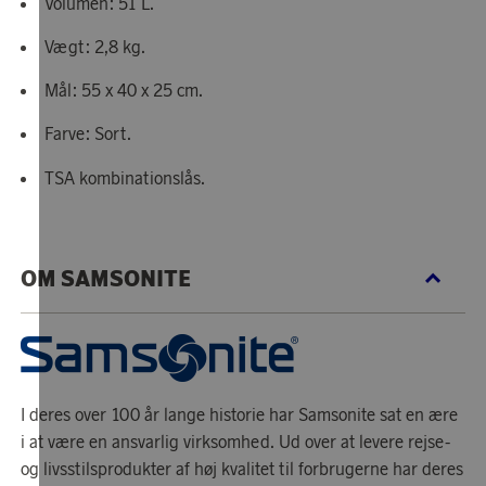
Volumen: 51 L.
Vægt: 2,8 kg.
Mål: 55 x 40 x 25 cm.
Farve: Sort.
TSA kombinationslås.
OM SAMSONITE
I deres over 100 år lange historie har Samsonite sat en ære
i at være en ansvarlig virksomhed. Ud over at levere rejse-
og livsstilsprodukter af høj kvalitet til forbrugerne har deres