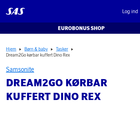
Log ind
EUROBONUS SHOP
Hjem
Børn & baby
Tasker
Dream2Go kørbar kuffert Dino Rex
Samsonite
DREAM2GO KØRBAR
KUFFERT DINO REX