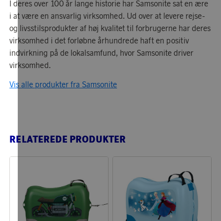
I deres over 100 år lange historie har Samsonite sat en ære
i at være en ansvarlig virksomhed. Ud over at levere rejse-
og livsstilsprodukter af høj kvalitet til forbrugerne har deres
virksomhed i det forløbne århundrede haft en positiv
indvirkning på de lokalsamfund, hvor Samsonite driver
virksomhed.
Vis alle produkter fra Samsonite
RELATEREDE PRODUKTER