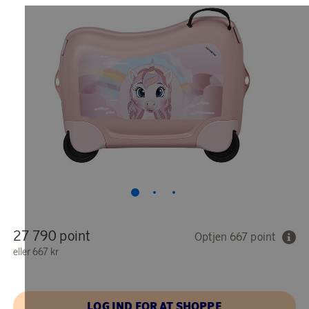
27 790 point
Optjen 667 point
eller
667 kr
LOG IND FOR AT SHOPPE