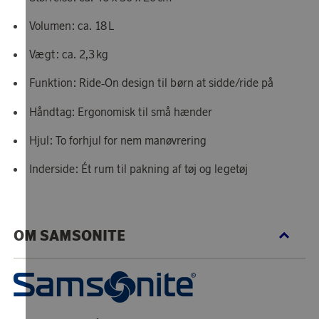
Volumen: ca. 18 L
Vægt: ca. 2,3 kg
Funktion: Ride‑On design til børn at sidde/ride på
Håndtag: Ergonomisk til små hænder
Hjul: To forhjul for nem manøvrering
Inderside: Ét rum til pakning af tøj og legetøj
OM SAMSONITE