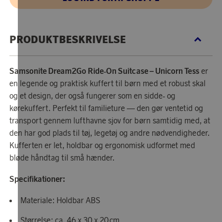
PRODUKTBESKRIVELSE
Samsonite Dream2Go Ride‑On Suitcase – Unicorn Tess
er
en legende og praktisk kuffert til børn med et robust skal
og et design, der også fungerer som en sidde‑ og
kørekuffert. Perfekt til familieture — den gør ventetid og
transport gennem lufthavne sjov for børn samtidig med, at
den har god plads til tøj, legetøj og andre nødvendigheder.
Kufferten er let, holdbar og ergonomisk udformet med
bløde håndtag til små hænder.
Specifikationer:
Materiale: Holdbar ABS
Størrelse: ca. 46 x 30 x 20 cm