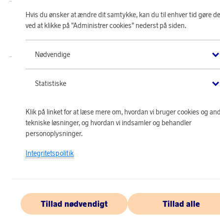
Hvis du ønsker at ændre dit samtykke, kan du til enhver tid gøre de
Butik SAS EuroBonus drives af Crossroads Loyalty Solutions ApS (Park Allé
295, 2., 2605 Brøndby).
ved at klikke på "Administrer cookies" nederst på siden.
Copyright © 2026 Crossroads Loyalty Solutions ApS. Alle rettigheder
forbeholdes.
Nødvendige
Statistiske
Klik på linket for at læse mere om, hvordan vi bruger cookies og an
tekniske løsninger, og hvordan vi indsamler og behandler
personoplysninger.
Integritetspolitik
Tillad nødvendigt
Tillad alle