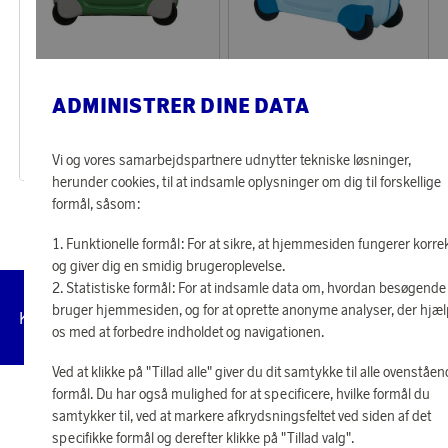
Samsonite
Samsonite
Optjen 667 point
Optjen 667 point
ADMINISTRER DINE DATA
DREAM2GO Motorbike
Dream2Go Kørbar Kuffert Frozen Magic
27 790 point
27 790 point
Vi og vores samarbejdspartnere udnytter tekniske løsninger,
eller
667 kr
eller
667 kr
herunder cookies, til at indsamle oplysninger om dig til forskellige
formål, såsom:
Funktionelle formål: For at sikre, at hjemmesiden fungerer korre
og giver dig en smidig brugeroplevelse.
Statistiske formål: For at indsamle data om, hvordan besøgende
bruger hjemmesiden, og for at oprette anonyme analyser, der hjæ
Administrer
Kundeservice
Vilkår
Privatlivspolitik
Tilg
cookies
os med at forbedre indholdet og navigationen.
Ved at klikke på "Tillad alle" giver du dit samtykke til alle ovenståe
formål. Du har også mulighed for at specificere, hvilke formål du
© 2026 Scandinavian Airlines System-Denmark-Norway-Sweden, org.nr
samtykker til, ved at markere afkrydsningsfeltet ved siden af det
902001-7720, 195 87 Stockholm
specifikke formål og derefter klikke på "Tillad valg".