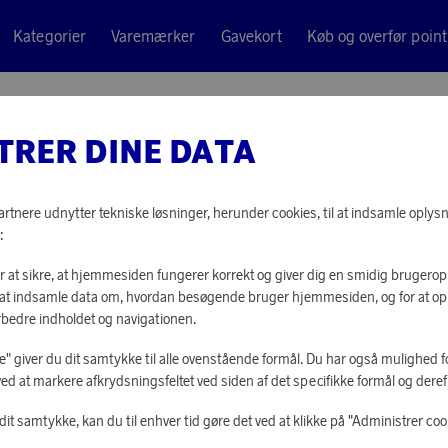
Kategorier
Varemærker
Gavekort
Køb og overfør point
n 6 kg Hvid
TRER DINE DATA
Housegard
PULVERS
tnere udnytter tekniske løsninger, herunder cookies, til at indsamle oplysn
:
HVID
or at sikre, at hjemmesiden fungerer korrekt og giver dig en smidig brugerop
or at indsamle data om, hvordan besøgende bruger hjemmesiden, og for at o
24 710 point
rbedre indholdet og navigationen.
eller
593 kr
lle" giver du dit samtykke til alle ovenstående formål. Du har også mulighed fo
ved at markere afkrydsningsfeltet ved siden af det specifikke formål og derefte
LOG IND FOR 
it samtykke, kan du til enhver tid gøre det ved at klikke på "Administrer coo