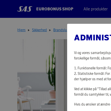
EUROBONUS SHOP
Alle produkter
Hjem
Sikkerhed
Brandslukkere
Pulverslukker Desig
ADMINIS
Vi og vores samarbejdspar
forskellige formål, såsom
Funktionelle formål: F
Statistiske formål: F
der hjælper os med at fo
Ved at klikke på "Tillad a
formål du samtykker til, 
Hvis du ønsker at ændre d