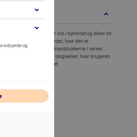
KRIVELSE
ker fra Housegard smelter ind i hjemmet og bliver en
 så den kan placeres på steder, hvor den er
 vi indsamler og
 ulykken skulle være ude. Brandslukkerne i serien
 er beregnet til hjemlige omgivelser, hvor brugeren
e, hvor slukkeren er placeret.
r.
e
C.
sse: 55A 233B C.