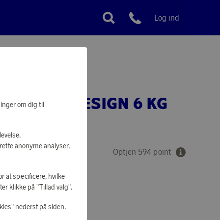
Log ind
Kundeservice
LUKKER DESIGN 6 KG
inger om dig til
levelse.
prette anonyme analyser,
Optjen 594 point
r at specificere, hvilke
r klikke på "Tillad valg".
AT SHOPPE
kies" nederst på siden.