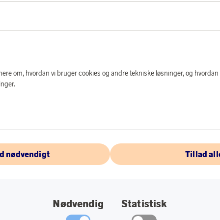
PRODUKTBES
Den hvide brandsluk
del af indretningen,
e mere om, hvordan vi bruger cookies og andre tekniske løsninger, og hvordan
lettilgængelig, hvis
nger.
Design by Housegard
kan forventes at vid
Specifikation:
Vægbeslag indgå
ad nødvendigt
Tillad all
Brandklasse: AB
Effektivitetskla
Nødvendig
Statistisk
Cerificering: CE.