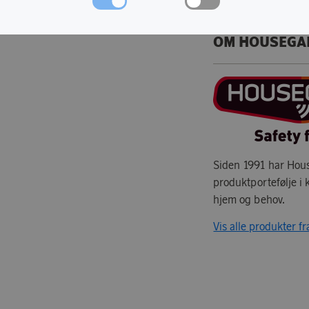
OM HOUSEGA
Siden 1991 har Hous
produktportefølje i 
hjem og behov.
Vis alle produkter 