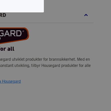
RD
egard utviklet produkter for brannsikkerhet. Med en
konstant utvikling, tilbyr Housegard produkter for alle
fra Housegard