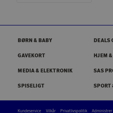
BØRN & BABY
DEALS 
GAVEKORT
HJEM &
MEDIA & ELEKTRONIK
SAS P
SPISELIGT
SPORT 
Kundeservice
Vilkår
Privatlivspolitik
Administrer