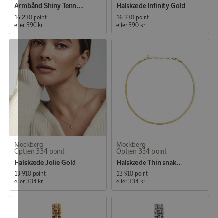
Armbånd Shiny Tennis Guld M
Halskæde Infinity Gold
16 230 point
16 230 point
eller
390 kr
eller
390 kr
Mockberg
Mockberg
Optjen 334 point
Optjen 334 point
Halskæde Jolie Gold
Halskæde Thin snake gold
13 910 point
13 910 point
eller
334 kr
eller
334 kr