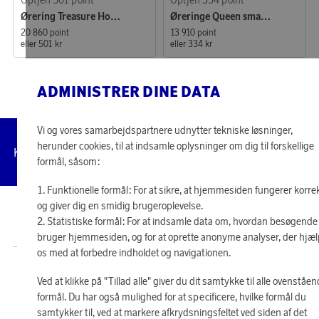
Ørering Treasure Hoops Medium
Øreringe Queen small Gold
20 860 point
13 910 point
eller
501 kr
eller
334 kr
ADMINISTRER DINE DATA
Vi og vores samarbejdspartnere udnytter tekniske løsninger,
herunder cookies, til at indsamle oplysninger om dig til forskellige
Administrer
Kundeservice
Vilkår
Privatlivspolitik
Tilg
cookies
formål, såsom:
Funktionelle formål: For at sikre, at hjemmesiden fungerer korre
og giver dig en smidig brugeroplevelse.
© 2026 Scandinavian Airlines System-Denmark-Norway-Sweden, org.nr
Statistiske formål: For at indsamle data om, hvordan besøgende
902001-7720, 195 87 Stockholm
bruger hjemmesiden, og for at oprette anonyme analyser, der hjæ
os med at forbedre indholdet og navigationen.
Butik SAS EuroBonus drives af Crossroads Loyalty Solutions ApS (Park Allé
Ved at klikke på "Tillad alle" giver du dit samtykke til alle ovenståe
295, 2., 2605 Brøndby).
Copyright © 2026 Crossroads Loyalty Solutions ApS. Alle rettigheder
formål. Du har også mulighed for at specificere, hvilke formål du
forbeholdes.
samtykker til, ved at markere afkrydsningsfeltet ved siden af det