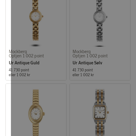
Mockberg
Mockberg
Optjen 1 002 point
Optjen 1 002 point
Ur Antique Guld
Ur Antique Sølv
41 730 point
41 730 point
eller
1 002 kr
eller
1 002 kr