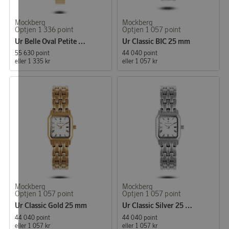
Mockberg
Mockberg
Optjen 1 336 point
Optjen 1 057 point
Ur Belle Oval Petite Guld
Ur Classic BIC 25 mm
55 630 point
44 040 point
eller
1 335 kr
eller
1 057 kr
Mockberg
Mockberg
Optjen 1 057 point
Optjen 1 057 point
Ur Classic Gold 25 mm
Ur Classic Silver 25 mm
44 040 point
44 040 point
eller
1 057 kr
eller
1 057 kr