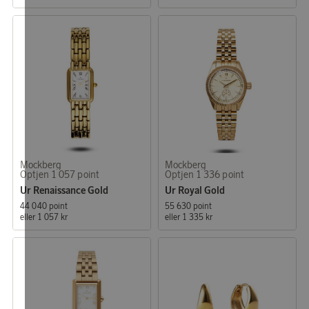
Mockberg
Mockberg
Optjen 1 057 point
Optjen 1 336 point
Ur Renaissance Gold
Ur Royal Gold
44 040 point
55 630 point
eller
1 057 kr
eller
1 335 kr