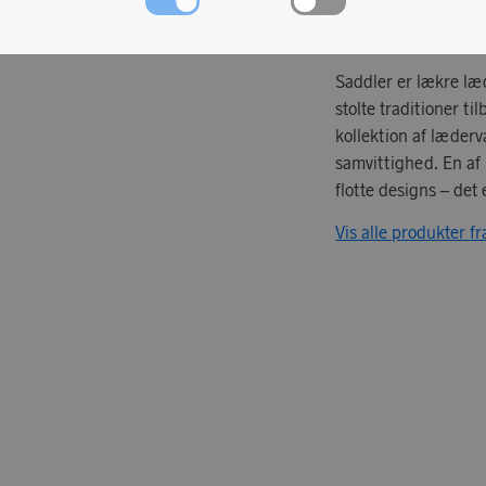
Saddler er lækre læd
stolte traditioner ti
kollektion af læder
samvittighed. En af
flotte designs – de
Vis alle produkter f