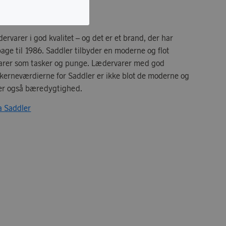
ervarer i god kvalitet – og det er et brand, der har
lbage til 1986. Saddler tilbyder en moderne og flot
varer som tasker og punge. Lædervarer med god
 kerneværdierne for Saddler er ikke blot de moderne og
t er også bæredygtighed.
ra Saddler