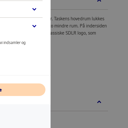
KRIVELSE
lettaske i skind fra Saddler. Taskens hovedrum lukkes
ndigt er rummet delt op i to mindre rum. På indersiden
es en lynlåslomme og det klassiske SDLR logo, som
fronten.
 vi indsamler og
x B25 cm.
e