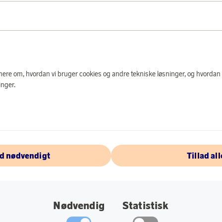
PRODUKTBES
Flot og rummelig toi
med lynlås og indve
af taskens låg find
ligeledes findes på 
e mere om, hvordan vi bruger cookies og andre tekniske løsninger, og hvordan
nger.
Farve: Sort.
Mål: H14 x D12 
Materiale: Skind.
ad nødvendigt
Tillad all
OM SADDLER
Nødvendig
Statistisk