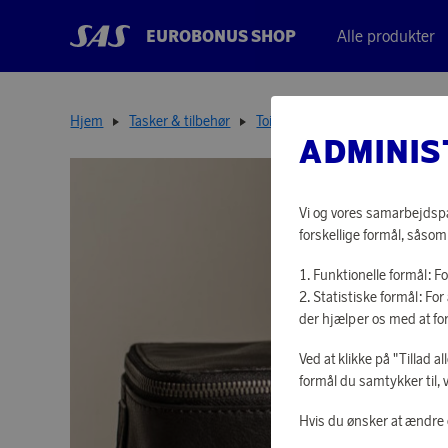
EUROBONUS SHOP
Alle produkter
Hjem
Tasker & tilbehør
Toilettasker
Barolo toiletry b
ADMINIS
Vi og vores samarbejdspar
forskellige formål, såsom
Funktionelle formål: F
Statistiske formål: F
der hjælper os med at fo
Ved at klikke på "Tillad a
formål du samtykker til, 
Hvis du ønsker at ændre d