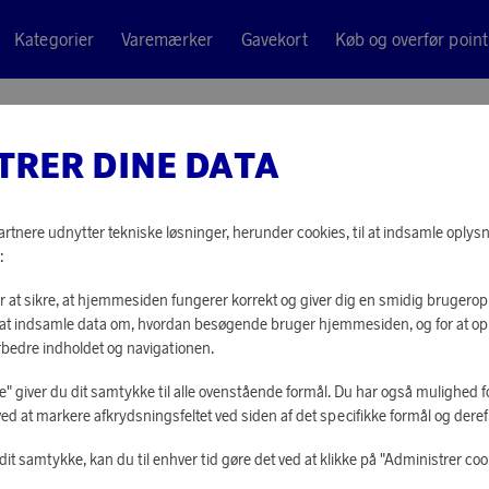
Kategorier
Varemærker
Gavekort
Køb og overfør point
ag black
TRER DINE DATA
Saddler
BAROLO 
tnere udnytter tekniske løsninger, herunder cookies, til at indsamle oplysn
:
23 160 point
or at sikre, at hjemmesiden fungerer korrekt og giver dig en smidig brugerop
eller
556 kr
or at indsamle data om, hvordan besøgende bruger hjemmesiden, og for at o
rbedre indholdet og navigationen.
lle" giver du dit samtykke til alle ovenstående formål. Du har også mulighed fo
LOG IND FOR 
ved at markere afkrydsningsfeltet ved siden af det specifikke formål og derefte
it samtykke, kan du til enhver tid gøre det ved at klikke på "Administrer coo