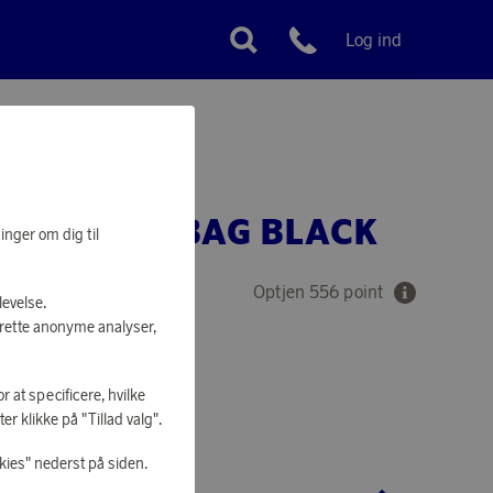
Log ind
Kundeservice
TOILETRY BAG BLACK
inger om dig til
Optjen 556 point
levelse.
prette anonyme analyser,
r at specificere, hvilke
AT SHOPPE
r klikke på "Tillad valg".
kies" nederst på siden.