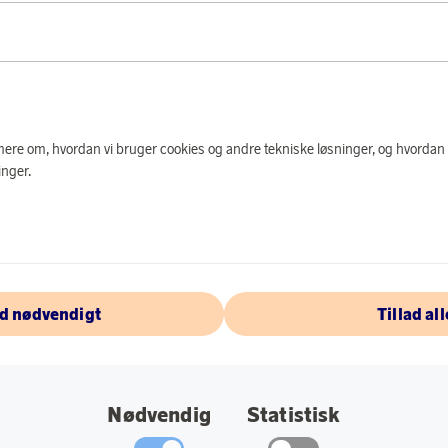
PRODUKTBES
cJusterbar termost
200°C. Denne airfry
gang. Nyd velsmagen
familien og en mindr
e mere om, hvordan vi bruger cookies og andre tekniske løsninger, og hvordan
nger.
Specifikationer:
Kapacitet: 9 liter
Friturekapacitet:
Antal programme
ad nødvendigt
Tillad all
Rapid Air Plus-te
To kasser, to stør
Nødvendig
Statistisk
HomeID opskrift