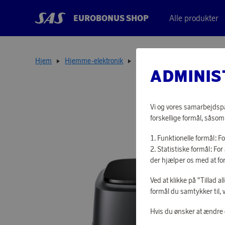
EUROBONUS SHOP
Alle produkter
Hjem
Hjemme-elektronik
Køkkenapparater
Airfrye
ADMINIS
Vi og vores samarbejdspar
forskellige formål, såsom
Funktionelle formål: F
Statistiske formål: F
der hjælper os med at fo
Ved at klikke på "Tillad a
formål du samtykker til, 
Hvis du ønsker at ændre d