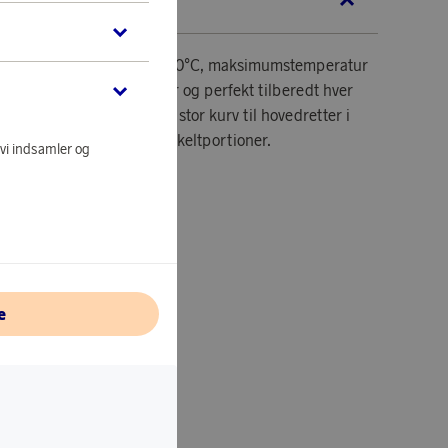
KRIVELSE
at, minimumstemperatur 40°C, maksimumstemperatur
er gør din mad sprød, mør og perfekt tilberedt hver
de og sund mad med en stor kurv til hovedretter i
e kurv til tilbehør eller enkeltportioner.
 vi indsamler og
.
 1,5 kg.
r: 8.
e
knologi.
relser.
sapp.