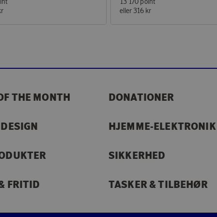
int
13 170 point
kr
eller
316 kr
OF THE MONTH
DONATIONER
 DESIGN
HJEMME-ELEKTRONIK
RODUKTER
SIKKERHED
& FRITID
TASKER & TILBEHØR