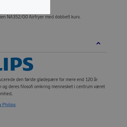
rien NA352/00 Airfryer med dobbelt kurv.
ducerede den første glødepære for mere end 120 år
on og deres filosofi omkring mennesket i centrum været
somhed.
a Philips