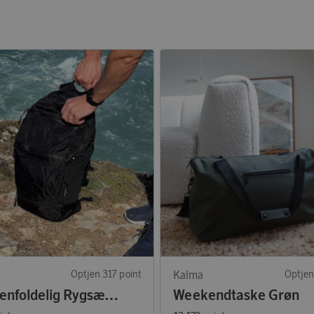
Optjen 317 point
Kalma
Optjen
Sammenfoldelig Rygsæk Sort
Weekendtaske Grøn