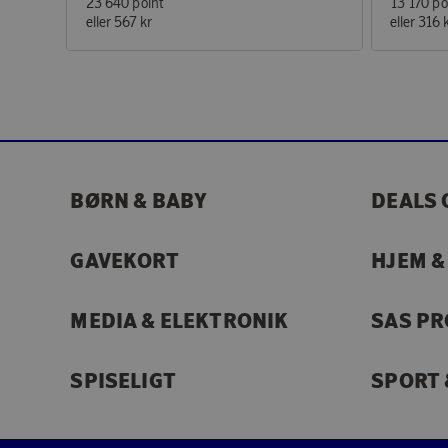
23 640 point
13 170 po
eller
567 kr
eller
316 
BØRN & BABY
DEALS 
GAVEKORT
HJEM &
MEDIA & ELEKTRONIK
SAS P
SPISELIGT
SPORT 