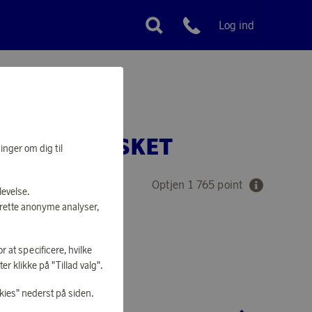
Log ind
Kundeservice
R DUAL BASKET
inger om dig til
Optjen 1 765 point
levelse.
prette anonyme analyser,
r at specificere, hvilke
AT SHOPPE
r klikke på "Tillad valg".
kies" nederst på siden.