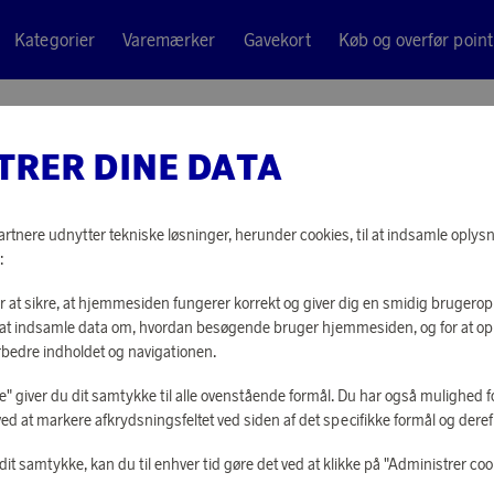
Kategorier
Varemærker
Gavekort
Køb og overfør point
r Dual Basket
TRER DINE DATA
Philips
AIRFRYE
tnere udnytter tekniske løsninger, herunder cookies, til at indsamle oplysn
:
73 520 point
or at sikre, at hjemmesiden fungerer korrekt og giver dig en smidig brugerop
eller
1 764 kr
or at indsamle data om, hvordan besøgende bruger hjemmesiden, og for at o
rbedre indholdet og navigationen.
lle" giver du dit samtykke til alle ovenstående formål. Du har også mulighed fo
LOG IND FOR 
ved at markere afkrydsningsfeltet ved siden af det specifikke formål og derefte
it samtykke, kan du til enhver tid gøre det ved at klikke på "Administrer coo