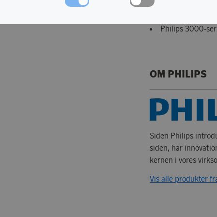
Energieffektiv.
Philips 3000-se
OM PHILIPS
Siden Philips intro
siden, har innovati
kernen i vores virk
Vis alle produkter fr