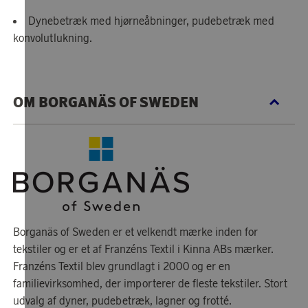
Dynebetræk med hjørneåbninger, pudebetræk med
konvolutlukning.
OM BORGANÄS OF SWEDEN
Borganäs of Sweden er et velkendt mærke inden for
tekstiler og er et af Franzéns Textil i Kinna ABs mærker.
Franzéns Textil blev grundlagt i 2000 og er en
familievirksomhed, der importerer de fleste tekstiler. Stort
udvalg af dyner, pudebetræk, lagner og frotté.