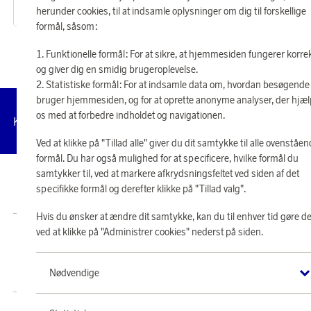
10 950 point
6 260 point
herunder cookies, til at indsamle oplysninger om dig til forskellige
eller
263 kr
eller
150 kr
formål, såsom:
Funktionelle formål: For at sikre, at hjemmesiden fungerer korre
og giver dig en smidig brugeroplevelse.
Statistiske formål: For at indsamle data om, hvordan besøgende
bruger hjemmesiden, og for at oprette anonyme analyser, der hjæ
os med at forbedre indholdet og navigationen.
Administrer
Kundeservice
Vilkår
Privatlivspolitik
Tilg
cookies
Ved at klikke på "Tillad alle" giver du dit samtykke til alle ovenståe
formål. Du har også mulighed for at specificere, hvilke formål du
samtykker til, ved at markere afkrydsningsfeltet ved siden af det
© 2026 Scandinavian Airlines System-Denmark-Norway-Sweden, org.nr
specifikke formål og derefter klikke på "Tillad valg".
902001-7720, 195 87 Stockholm
Hvis du ønsker at ændre dit samtykke, kan du til enhver tid gøre de
ved at klikke på "Administrer cookies" nederst på siden.
Butik SAS EuroBonus drives af Crossroads Loyalty Solutions ApS (Park Allé
295, 2., 2605 Brøndby).
Copyright © 2026 Crossroads Loyalty Solutions ApS. Alle rettigheder
Nødvendige
forbeholdes.